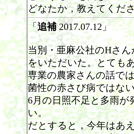
どなたか，教えてくだ
「
追補
2017.07.12」
当別・亜麻公社のHさん
をいただいた。とても
専業の農家さんの話で
菌性の赤さび病ではな
6月の日照不足と多雨が
い。
だとすると，今年はあ