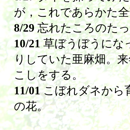
が，これであらかた全
8/29
忘れたころのたっ
10/21
草ぼうぼうにな
りしていた亜麻畑。来
こしをする。
11/01
こぼれダネから育
の花。