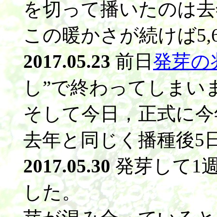
を切って播いたのは去
この暖かさが続けば5
2017.05.23
前日
発芽の
し”で終わってしまい
そして今日，正式に今
去年と同じく播種後5
2017.05.30
発芽して1
した。