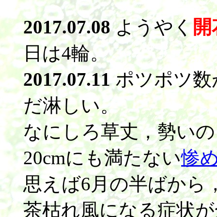
2017.07.08
ようやく
開
日は4輪。
2017.07.11
ポツポツ数
だ淋しい。
なにしろ草丈，勢いの
20cmにも満たない
惨
思えば6月の半ばから
茶枯れ風になる症状が