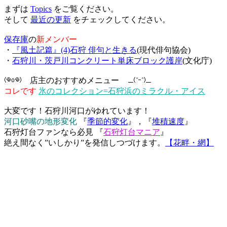
まずは
Topics
をご覧ください。
そして
最近の更新
をチェックしてください。
保存庫
の
新メンバー
・
『風土記篇』(4)石狩 俳句と生きる
(現代俳句協会)
・
石狩川・茨戸川コンクリート単床ブロック護岸
(文化庁)
店主のおすすめメニュー
コレです
氷のコレクション=石狩浜のミラクル・アイス
大変です！石狩川河口がゆれています！
河口砂嘴の地形変化
『
季節的変化
』，『
堆積速度
』
石狩灯台ファンなら必見 『
石狩灯台マニア
』
絶え間なく”いしかり”を発信しつづけます。
【花畔・網】