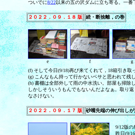
ついでに
8/22
以来の五の沢ダムに立ち寄る。一番
２０２２．０９．１８ 版
続・断捨離，の巻
e
f
g
(f) そして今日(9/18)再び来てくれて，18箱
(g) こんなもん持って行かないベサと思われて
(h) 書棚は全部外して雨の中水洗い。部屋も掃
しかしそういうもんでもないんだよなぁ。取り返
なさけない。
２０２２．０９．１７ 版
砂嘴先端の伸び出しが
9/12版
昨日(9