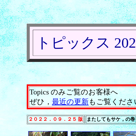
トピックス 202
Topics のみご覧のお客様へ
ぜひ，
最近の更新
もご覧くださ
２０２２．０９．２５ 版
またしてもサケ，の巻