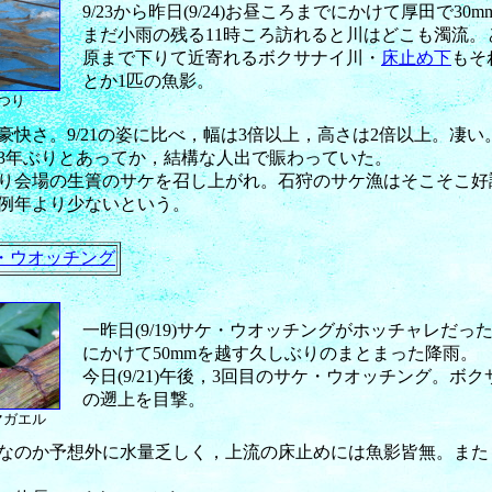
9/23から昨日(9/24)お昼ころまでにかけて厚田で
まだ小雨の残る11時ころ訪れると川はどこも濁流
原まで下りて近寄れるボクサナイ川・
床止め下
もそ
とか1匹の魚影。
つり
快さ。9/21の姿に比べ，幅は3倍以上，高さは2倍以上。凄い
3年ぶりとあってか，結構な人出で賑わっていた。
り会場の生簀のサケを召し上がれ。石狩のサケ漁はそこそこ好
例年より少ないという。
・ウオッチング
一昨日(9/19)サケ・ウオッチングがホッチャレだった
にかけて50mmを越す久しぶりのまとまった降雨。
今日(9/21)午後，3回目のサケ・ウオッチング。
の遡上を目撃。
マガエル
めなのか予想外に水量乏しく，上流の床止めには魚影皆無。ま