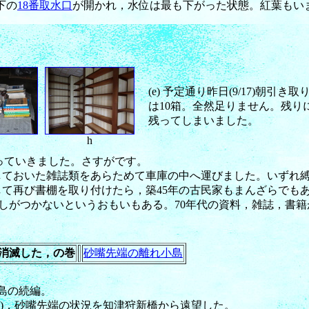
下の
18番取水口
が開かれ，水位は最も下がった状態。紅葉もい
(e) 予定通り昨日(9/17)朝
は10箱。全然足りません。残
残ってしまいました。
h
引き取っていきました。さすがです。
残しておいた雑誌類をあらためて車庫の中へ運びました。いずれ
除して再び書棚を取り付けたら，築45年の古民家もまんざらでも
しがつかないというおもいもある。70年代の資料，雑誌，書
消滅した，の巻
砂嘴先端の離れ小島
の島の続編。
/16)，砂嘴先端の状況を知津狩新橋から遠望した。