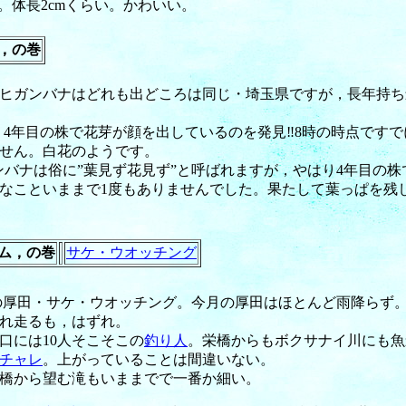
体長2cmくらい。かわいい。
，の巻
ヒガンバナはどれも出どころは同じ・埼玉県ですが，長年持ち
今朝，4年目の株で花芽が顔を出しているのを発見‼8時の時点です
せん。白花のようです。
ヒガンバナは俗に”葉見ず花見ず”と呼ばれますが，やはり4年目の
なこといままで1度もありませんでした。果たして葉っぱを残
ム，の巻
サケ・ウオッチング
厚田・サケ・ウオッチング。今月の厚田はほとんど雨降らず。昨
れ走るも，はずれ。
口には10人そこそこの
釣り人
。栄橋からもボクサナイ川にも魚
チャレ
。上がっていることは間違いない。
橋から望む滝もいままでで一番か細い。