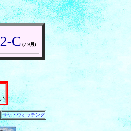
2-C
(7-9月)
い
サケ・ウオッチング