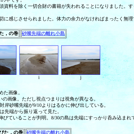
須資料を除く一切合財の書籍が失われることになりました。す
切に感じさせられました。体力の余力がなければまったく無理
た，の巻
砂嘴先端の離れ小島
i
j
眺めた画像。
ぼ同じ頃合いの画像。ただし視点つまりは視角が異なる。
かに対岸砂嘴先端が9/10よりはるかに伸び出している。
(i) は先端から振り返って見た。
ほど伸びていることが判明。8/30の島は先端にすっかり呑み込ま
びた，の巻
砂嘴先端の離れ小島