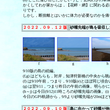
かくしてわが家からは，【花畔・網】に関わる必
りです。
しかし，断捨離とはいかに体力が必要なのかを痛
２０２２．０９．１２ 版
砂嘴先端が島を吸収し
f
g
h
9/10版の島の続編。
(f,g) はどちらも，対岸，知津狩新橋の中央から
(f) は9/10午前，つまり，9/10版(e)とほ
(g) は翌9/11，つまり昨日の午前の画像。明ら
(h～j) は今日(9/12)11時ころの砂嘴先端の画像。
今日のGPS軌跡から，9/9より砂嘴先端が20m
２０２２．０９．１０ 版
島に向かって砂嘴が伸