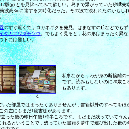
と，9/12版(g) とを見比べてみて欲しい。島まで繋がっていた
 は有義波高3mに達する大時化だった。その波で浚われたのかも
。
置
のすぐ近くで，コガネギクを発見。はまなすの丘などでもず
イタカアワダチソウ
。でもよく見ると，花の形はまったく異な
ウトには難しい。
私事ながら，わが身の断捨離の
です。読みもしないのに20歳こ
もあります。
d
ど片付いていた部屋ではまったくありませんが，書籍以外のすべて
この左にもまだ1段書棚があります。
を運び去った後の昨日午後1時半ころです。まだまだ残っていてう
)来てくれるということで，残っていた書籍を夢中で運び出した後の今朝
庫の中です。