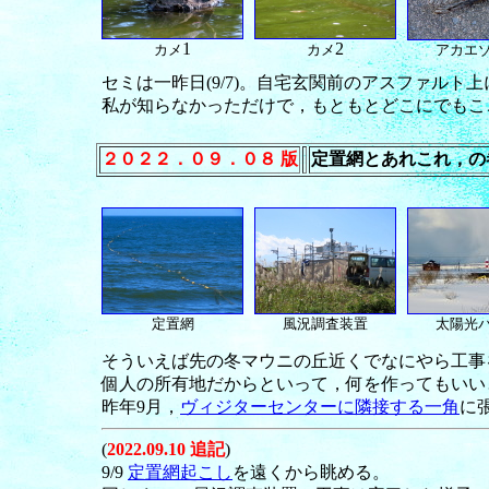
1
2
カメ
カメ
アカエ
セミは一昨日(9/7)。自宅玄関前のアスファルト
私が知らなかっただけで，もともとどこにでもこ
２０２２．０９．０８ 版
定置網とあれこれ，の
定置網
風況調査装置
太陽光
そういえば先の冬マウニの丘近くでなにやら工事を
個人の所有地だからといって，何を作ってもいい
昨年9月，
ヴィジターセンターに隣接する一角
に
(
2022.09.10 追記
)
9/9
定置網起こし
を遠くから眺める。