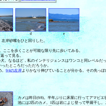
d
e
)，左岸砂嘴をひと回りした。
める。ここを歩くことが可能な限り先に歩いてみる。
り返って見る。
黒い犬。なるほど，私のインテリジェンスはワンコと同レベルだ
といったところだっただろうか。
め。
9/4の左岸
よりかなり伸びていることが分かる。その先っぽ
カメは昨日(9/8)。半年ぶりに床屋に行ってアマ
池には2匹のカメ。1匹は岩によじ登って甲羅干し。