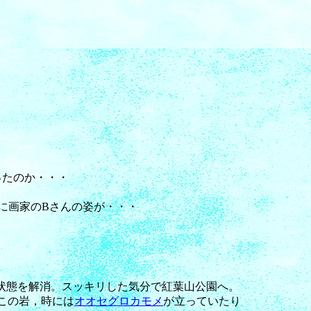
ったのか・・・
に画家のBさんの姿が・・・
ビエ状態を解消。スッキリした気分で紅葉山公園へ。
この岩，時には
オオセグロカモメ
が立っていたり