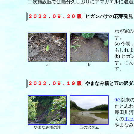
二次施設脇では随分久しぶりにアマガエルに遭遇。
２０２２．０９．２０ 版
ヒガンバナの花芽発見
わが家の
す。
(a) 
もしれま
(b) 
す。こん
a
b
す。
２０２２．０９．１９ 版
やまなみ橋と五の沢ダ
9/3
以来の
たと思わ
厚田川河
くの
ホッ
やまなみ
やまなみ橋の滝
五の沢ダム