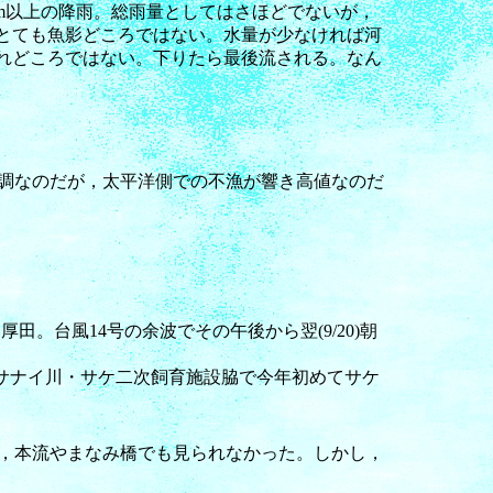
30mm以上の降雨。総雨量としてはさほどでないが，
。とても魚影どころではない。水量が少なければ河
れどころではない。下りたら最後流される。なん
。
調なのだが，太平洋側での不漁が響き高値なのだ
厚田。台風14号の余波でその午後から翌(9/20)朝
ボクサナイ川・サケ二次飼育施設脇で今年初めてサケ
た，本流やまなみ橋でも見られなかった。しかし，