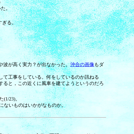
)
いた。
すぎる。
や波が高く実力？が出なかった。
沖合の画像
もダ
返して工事をしている。何をしているのか訊ねる
すると，この近くに風車を建てようというのだろ
/23)。
にないものはいかがなものか。