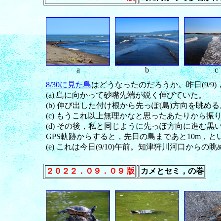
a
b
c
8/30に見た島
はどうなったのだろうか。昨日(9/9
(a) 島に向かって砂嘴先端が鋭く伸びていた。
(b) 伸び出した付け根から先っぽ(島)方向を眺
(c) もうこれ以上無理かなと思ったあたりから振
(d) その後，私と同じように先っぽ方向に進む
GPS軌跡からすると，先日の島まであと10m，
(e) これは今日(9/10)午前。知津狩川河口からの眺
２０２２．０９．０９ 版
カメとセミ，の巻