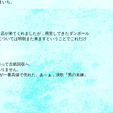
まいち。
引き取り店が来てくれましたが，用意してきたダンボール
りについては明朝また来ますということでこれだけ
縛って古紙回収へ。
ありません。
籍が一番高値で売れた。あ～ぁ，演歌『男の未練』