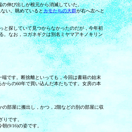
砂嘴先端の伸び出しが根元から消滅していた。
しれない。眺めていると
カモたちの大群
が右へ左へと
っと探していて見つからなかったのだが，今年初
る。なお，コガネギクは別名ミヤマアキノキリン
一端です。断捨離といっても，今回は書籍の始末
ろからの60年で買い込んだ本たちです。女房の本
をほかの部屋に搬出し，かつ，2階などの別の部屋に収
んざりです。
(9/16)の姿です。