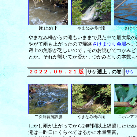
床止め下
やまなみ橋の滝
さけま
やまなみ橋からの滝もいままで見た中で最大級の豪
やがて雨も上がったので帰路
さけまつり会場
へ。
遡上の魚影が乏しいので，そのお詫びでつかみど
とか。それが響いてか否か，つかみどりの本数も
２０２２．０９．２１ 版
サケ遡上，の巻
サケ
二次飼育施設脇
やまなみ橋の滝
ニホンア
しかし雨が上がってから24時間以上経過したた
滝は一昨日にくらべてはるかに水量豊富。