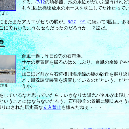
する。(
7/12
の項参照。池の水位がだいぶ違うけれど
もう1匹は循環放水のホースを枕にしてたゆたって
ゾゼミ
上にまたまたアカエゾゼミの屍が。
8/27
，
9/1
に続いて3匹目。多
こにでもいるようなセミだったのだろうか…？謎だ。
巻
台風一過，昨日(9/7)の石狩浜。
サケの定置網を撮るのは久しぶり。台風の余波でや
メ。
10日ほど前から石狩樽川海岸線の脇の砂丘を掘り
と，風況調査装置を設置しているのだという。だと
パネル
うか。
しているなと思っていたら，いきなり太陽光パネルが出現した(1
ということにはならないだろう。石狩砂丘の景観に馴染みそう
張り出された居丈高な
立入禁止
も嫌みだねぇ・・・