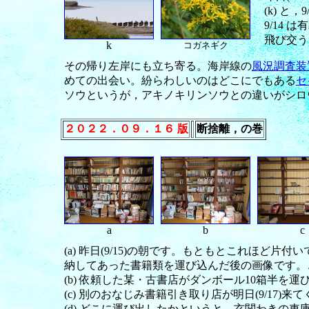
(k) 
9/14
飛び交う
k
コガネギク
その帰り左岸にも立ち寄る。海岸線の
風況調査装
めての出会い。紛らわしいのはどこにでもある
セ
ソウというが，アキノキリンソウとの違いがシロ
２０２２．０９．１６ 版
断捨離，の巻
a
b
c
(a) 昨日(9/15)の朝です。もともとこれほ
納してあった書籍類を運び込んだ後の画像です。
(b) 依頼した某・古書店がダンボール10箱半
(c) 別のおなじみ書籍引き取り店が明日(9/17
(d) どこに運び出したかというと，玄関わきの車